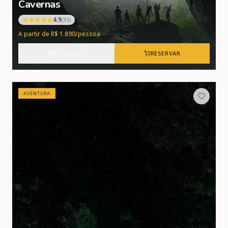
Cavernas
4.9
(
35
)
A partir de R$ 1.890/pessoa
CONHECER
RESERVAR
AVENTURA