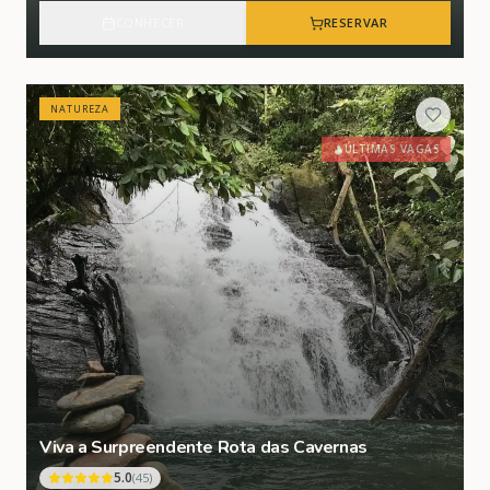
CONHECER
RESERVAR
NATUREZA
ÚLTIMAS VAGAS
Viva a Surpreendente Rota das Cavernas
5.0
(
45
)