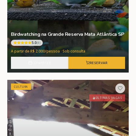
Birdwatching na Grande Reserva Mata Atlântica SP
5.0
(
8
)
A partir de R$ 2.000/pessoa · Sob consulta
CONHECER
RESERVAR
CULTURA
ÚLTIMAS VAGAS